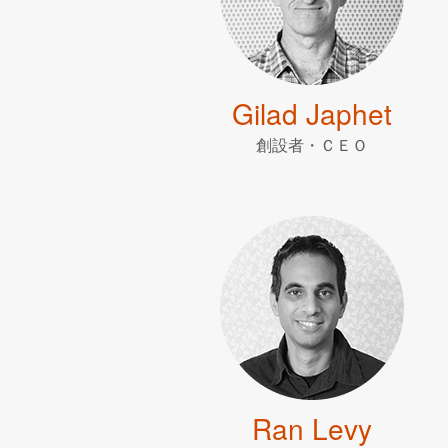
Gilad Japhet
創設者・ＣＥＯ
Ran Levy