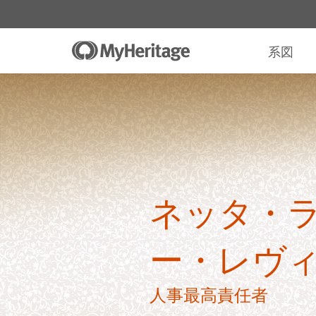
系図
ネッタ・
ー・レヴ
人事最高責任者