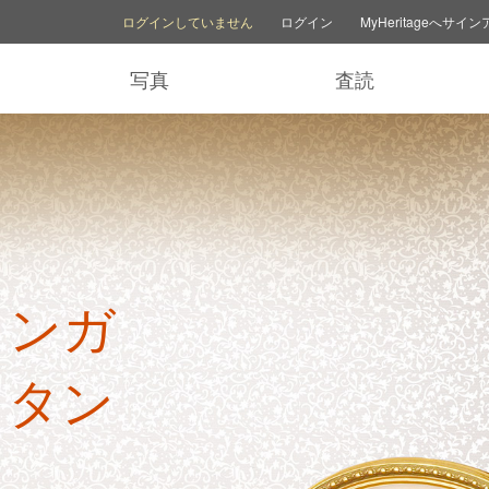
アカウントオプション
ヘルプオプション
家族サイトを切り替える
ログインしていません
ログイン
MyHeritageへサイ
写真
査読
ランガ
ィタン