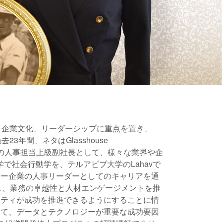
育成、企業文化、リーダーシップに重点を置き、
23年間、ネタはGlasshouse
oldingsの人事担当上級副社長として、様々な業界や企
大学で社会行動学を、テルアビブ大学のLahavで
ジー企業の人事リーダーとしてのキャリアを通
し、業務の卓越性と人材エンゲージメントを推
ニティが成功を推進できるようにすることに情
いて、データとテクノロジーが重要な成功要因