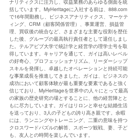
ナリティクスに注力し、収益業務のあらゆる側面を統
括しています。MyHeritageに入社する前は、888.com
で16年間勤務し、ビジネスアナリティクス、マーケテ
ィング、CRM（顧客関係管理）、事業運営、損益管
理、買収後の統合など、さまざまな主要な役割を歴任
した後、グループの最高執行責任者として退任しまし
た。テルアビブ大学で統計学と経営学の理学士号を取
得しています。キャリアを通じて、ガイは高いレベル
の好奇心、プロフェッショナリズム、リーダーシップ
スキルを発揮し、卓越したオペレーションと持続可能
な事業成長を推進してきました。ガイは、ビジネスの
成功において顧客体験が最も重要な要素であると強く
信じており、MyHeritageを世界中の人々にとって最高
の家族の歴史研究の場とすることに、他の経営陣とと
もに尽力しています。ガイはリロンと幸せな結婚生活
を送っており、3人の子どもの誇り高き親です。余暇
には、ランニングやトレーニング、二重の意味を持つ
クロスワードパズルの解答、スポーツ観戦、妻、子ど
も、友人との時間を楽しんでいます。