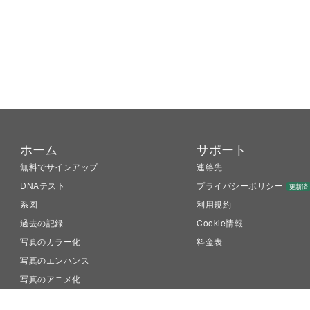
ホーム
サポート
無料でサインアップ
連絡先
DNAテスト
プライバシーポリシー
更新済
系図
利用規約
過去の記録
Cookie情報
写真のカラー化
料金表
写真のエンハンス
写真のアニメ化
LiveMemory™