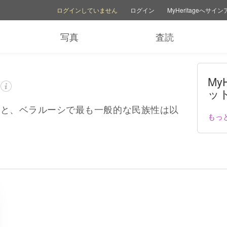
アカウントオプション
ヘルプオプション
家族サイトを切り替える
ログインしていません
ログイン
MyHeritageへサイ
写真
査読
MyH
ッ
タによると、ベラルーシで最も一般的な民族性は以
もっ