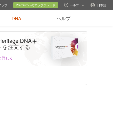
現在のサイト
言語変更
ンアップ
Premiumへのアップグレード
ヘルプ
日本語
DNA
ヘルプ
eritage DNAキ
トを注文する
と詳しく