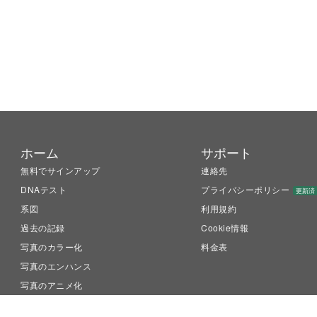
ホーム
サポート
無料でサインアップ
連絡先
DNAテスト
プライバシーポリシー
更新済
系図
利用規約
過去の記録
Cookie情報
写真のカラー化
料金表
写真のエンハンス
写真のアニメ化
LiveMemory™