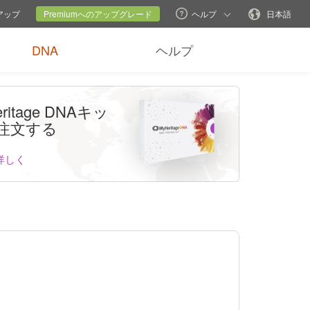
現在のサイト
言語変更
ンアップ
Premiumへのアップグレード
ヘルプ
日本語
DNA
ヘルプ
ritage DNAキッ
注文する
詳しく