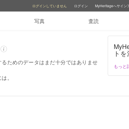
アカウントオプション
ヘルプオプション
家族サイトを切り替える
ログインしていません
ログイン
MyHeritageへサイ
写真
査読
MyHe
トを
するためのデータはまだ十分ではありませ
もっと
には。