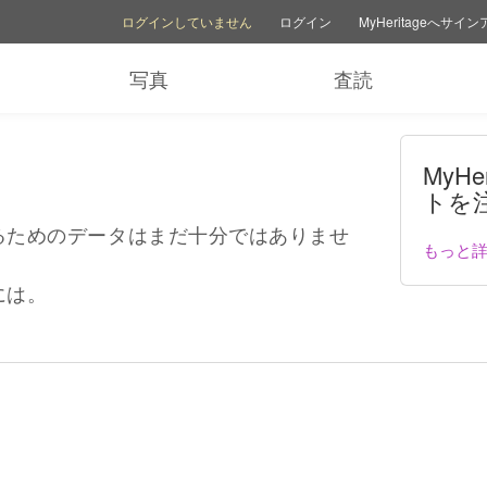
アカウントオプション
ヘルプオプション
家族サイトを切り替える
ログインしていません
ログイン
MyHeritageへサイ
写真
査読
MyHe
トを
るためのデータはまだ十分ではありませ
もっと
には。