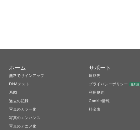
ホーム
サポート
無料でサインアップ
連絡先
DNAテスト
プライバシーポリシー
更新済
系図
利用規約
過去の記録
Cookie情報
写真のカラー化
料金表
写真のエンハンス
写真のアニメ化
LiveMemory™