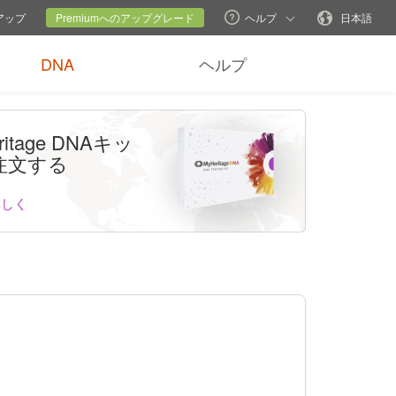
現在のサイト
言語変更
ンアップ
Premiumへのアップグレード
ヘルプ
日本語
DNA
ヘルプ
ritage DNAキッ
注文する
詳しく